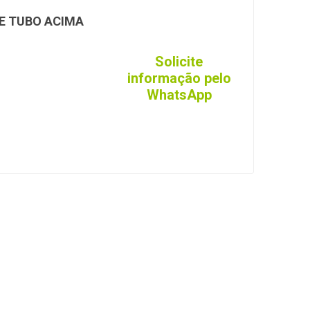
icate feito de liga de
E TUBO ACIMA
ão enferruja, a útil
lhorando a eficiência
rica (USA)
Solicite
informação pelo
WhatsApp