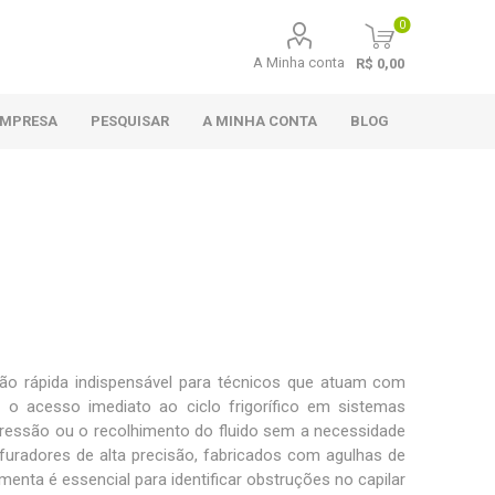
0
A Minha conta
R$ 0,00
EMPRESA
PESQUISAR
A MINHA CONTA
BLOG
ão rápida indispensável para técnicos que atuam com
r o acesso imediato ao ciclo frigorífico em sistemas
 pressão ou o recolhimento do fluido sem a necessidade
rfuradores de alta precisão
, fabricados com agulhas de
nta é essencial para identificar obstruções no capilar