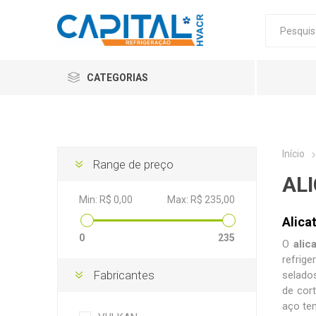
CATEGORIAS
Início
Range de preço
AL
Min:
R$ 0,00
Max:
R$ 235,00
Alica
0
235
O
alic
refrig
Fabricantes
selados
de cor
aço tem