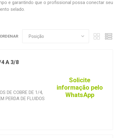
mpo e garantindo que o profissional possa conectar seu
ento selado.
ORDENAR
4 A 3/8
Solicite
informação pelo
S DE COBRE DE 1/4,
WhatsApp
EM PERDA DE FLUIDOS
70088. A função do
 perfurador a
6 e 3/8 sem danificar a
da de fluido
ma, com a vantagem de,
dos refrigerantes no