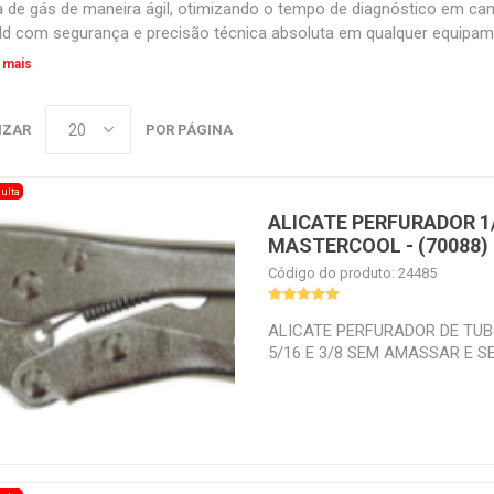
a de gás de maneira ágil, otimizando o tempo de diagnóstico em ca
ld com segurança e precisão técnica absoluta em qualquer equipam
 mais
IZAR
POR PÁGINA
ulta
ALICATE PERFURADOR 1/
MASTERCOOL - (70088)
Código do produto: 24485
ALICATE PERFURADOR DE TUBO
5/16 E 3/8 SEM AMASSAR E S
REFRIGERANTES MASTERCOOL 
Alicate Perfurador Mastercool,
tubulação de cobre de 1/4, 5/1
tubulação de cobre e sem a per
refrigerante contido no siste
auxiliar na recuperação de flui