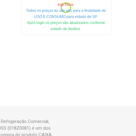
loja física.
Todos os preços do site são para a finalidade de
USO E CONSUMO para estado de SP.
Após login os preços são atualizados conforme
estado de destino.
Refrigeração Comercial,
FOSS (018Z0081) é um dos
 compra do produto CAIXA