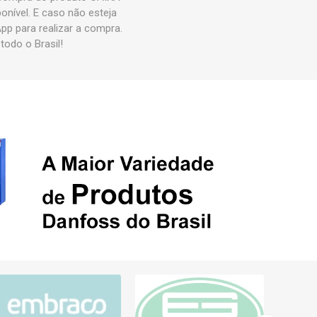
nível. E caso não esteja
p para realizar a compra.
odo o Brasil!