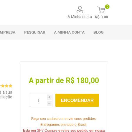
0
A Minha conta
R$ 0,00
EMPRESA
PESQUISAR
A MINHA CONTA
BLOG
A partir de R$ 180,00
e a sua
aliação
i
ENCOMENDAR
h
Faça seu cadastro e envie seus pedidos.
Entregamos em todo o Brasil.
Está em SP? Compre e retire seu pedido em nossa