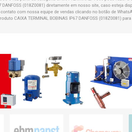
ANFOSS (018Z0081) diretamente em nosso site, caso esteja dispo
m contato com nossa equipe de vendas clicando no botão de WhatsAp
roduto CAIXA TERMINAL BOBINAS IP67 DANFOSS (018Z0081) para t