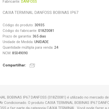
Fabricante:
DANFOSS
CAIXA TERMINAL DANFOSS BOBINAS IP67
Código do produto:
30935
Código do fabricante:
018Z0081
Prazo de garantia:
365 dias
Unidade de Medida:
UNIDADE
Quantidade múltipla para venda:
24
NCM:
85049090
Compartilhar:
AL BOBINAS IP67 DANFOSS (018Z0081) é utilizado no mercado de 
 e Ar Condicionado. O produto CAIXA TERMINAL BOBINAS IP67 DAN
SS e faz parte da categoria CAIXA TERMINAL. Você pode fazer a