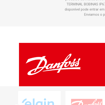
TERMINAL BOBINAS IP67 D
disponível pode entrar e
Enviamos o p