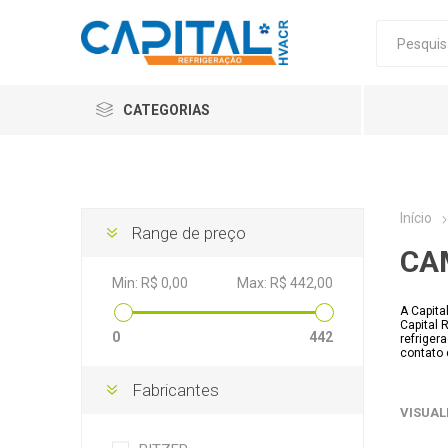
CATEGORIAS
Início
Range de preço
CA
Min:
R$ 0,00
Max:
R$ 442,00
A Capita
Capital 
0
442
refrige
contato
Fabricantes
VISUAL