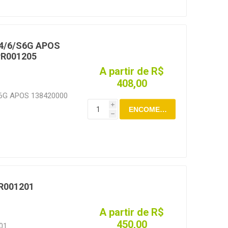
 4/6/S6G APOS
PR001205
A partir de R$
408,00
S6G APOS 138420000
i
ENCOMENDAR
h
R001201
A partir de R$
450,00
01