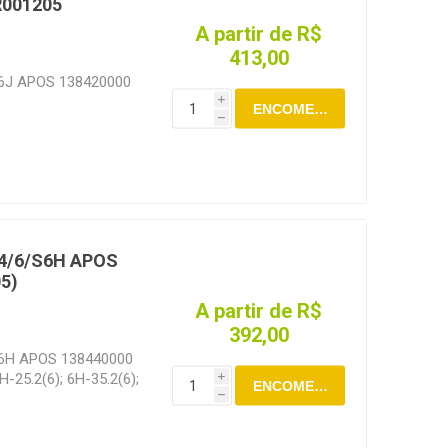
R001205
A partir de R$
413,00
S6J APOS 138420000
i
ENCOMENDAR
h
 4/6/S6H APOS
5)
A partir de R$
392,00
S6H APOS 138440000
H-25.2(6); 6H-35.2(6);
i
ENCOMENDAR
(4); 4HE-15Y(4); 6HE-
h