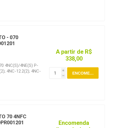
O - 070
001201
A partir de R$
338,00
70 4NC(S)/4NE(S) P-
2); 4NC-12.2(2); 4NC-
i
ENCOMENDAR
); 4NES-12Y(2); 4NE-
h
TO 70 4NFC
Encomenda
ADPR001201