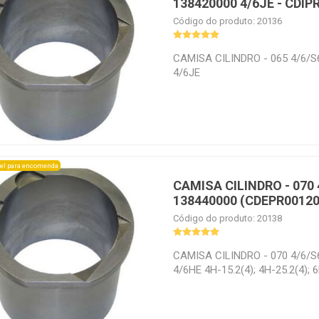
138420000 4/6JE - CDIP
Código do produto: 20136
CAMISA CILINDRO - 065 4/6/
4/6JE
el para encomenda
CAMISA CILINDRO - 070
138440000 (CDEPR00120
Código do produto: 20138
CAMISA CILINDRO - 070 4/6/
4/6HE 4H-15.2(4); 4H-25.2(4); 6
S6H-20.2(6); 4HE-25(4); 4HE-18
35(6); 6HE-28(6); 6HE-25Y(6)