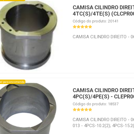
CAMISA CILINDRO DIREIT
4TC(S)/4TE(S) (CLCPR0
Código do produto: 20141
CAMISA CILINDRO DIREITO - 0
el para encomenda
CAMISA CILINDRO DIREIT
4PC(S)/4PE(S) - CLEPR
Código do produto: 18537
CAMISA CILINDRO DIREITO - 0
013 - 4PCS-10.2(2); 4PCS-15.2(
15.2(2); 4PES-15(2); 4PES-12(2