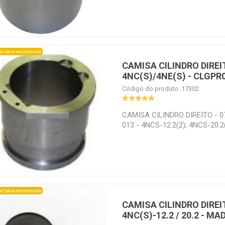
15(2); 4PE-12(2); 4PE-10Y(2)
el para encomenda
CAMISA CILINDRO DIREIT
4NC(S)/4NE(S) - CLGPR
Código do produto: 17302
CAMISA CILINDRO DIREITO - 0
013 - 4NCS-12.2(2); 4NCS-20.2(
20.2(2); 4NES-20(2); 4NES-14(2
20(2); 4NE-14(2); 4NE-12Y(2)
el para encomenda
CAMISA CILINDRO DIREI
4NC(S)-12.2 / 20.2 - M