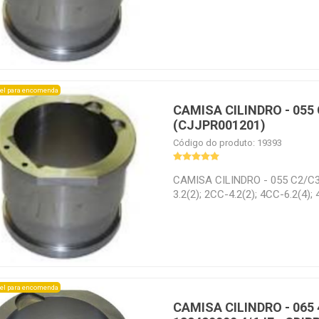
el para encomenda
CAMISA CILINDRO - 055
(CJJPR001201)
Código do produto: 19393
CAMISA CILINDRO - 055 C2/C3
3.2(2); 2CC-4.2(2); 4CC-6.2(4);
2CES-3(2); 4CES-9(4); 4CES-6(
el para encomenda
CAMISA CILINDRO - 065