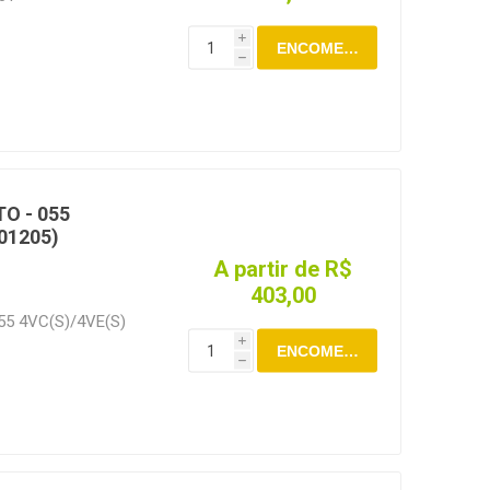
i
ENCOMENDAR
h
O - 055
01205)
A partir de R$
403,00
55 4VC(S)/4VE(S)
i
ENCOMENDAR
h