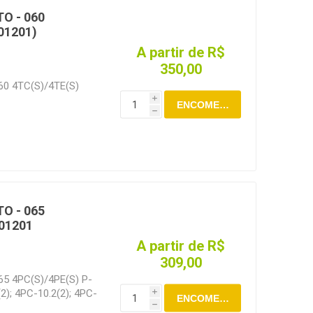
O - 060
01201)
A partir de R$
350,00
60 4TC(S)/4TE(S)
i
ENCOMENDAR
h
O - 065
001201
A partir de R$
309,00
65 4PC(S)/4PE(S) P-
2); 4PC-10.2(2); 4PC-
i
ENCOMENDAR
); 4PES-10Y(2); 4PE-
h