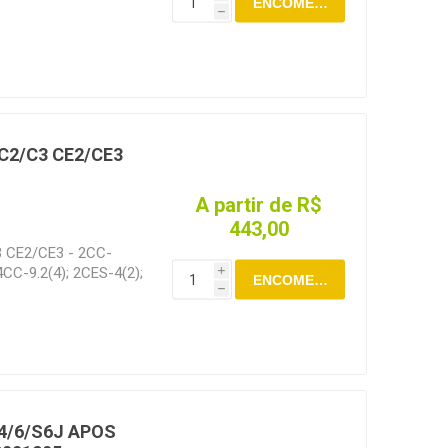
ENCOMENDAR
h
 C2/C3 CE2/CE3
A partir de R$
443,00
 CE2/CE3 - 2CC-
 4CC-9.2(4); 2CES-4(2);
i
ENCOMENDAR
4)
h
 4/6/S6J APOS