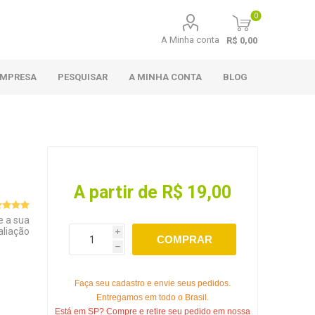
0
A Minha conta
R$ 0,00
EMPRESA
PESQUISAR
A MINHA CONTA
BLOG
A partir de R$ 19,00
e a sua
aliação
i
COMPRAR
h
Faça seu cadastro e envie seus pedidos.
Entregamos em todo o Brasil.
Está em SP? Compre e retire seu pedido em nossa