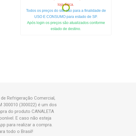
loja física.
Todos os preços do site são para a finalidade de
USO E CONSUMO para estado de SP.
Após login os preços são atualizados conforme
estado de destino.
e Refrigeração Comercial,
M 300010 (300022) é um dos
mpra do produto CANALETA
nível. E caso não esteja
p para realizar a compra.
 todo o Brasil!