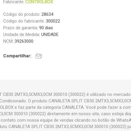
Fabricante:
CONTROLBOX
Código do produto:
28634
Código do fabricante:
300022
Prazo de garantia:
90 dias
Unidade de Medida:
UNIDADE
NCM:
39263000
Compartilhar:
 CB30 2MTX3,5CMX3,0CM 300010 (300022) é utilizado no mercado d
 Ar Condicionado. O produto CANALETA SPLIT CB30 2MTX3,5CMX3,0C
OLBOX e faz parte da categoria CANALETA. Você pode fazer a co
0CM 300010 (300022) diretamente em nosso site, caso esteja dispo
m contato com nossa equipe de vendas clicando no botão de WhatsAp
duto CANALETA SPLIT CB30 2MTX3,5CMX3,0CM 300010 (300022) para