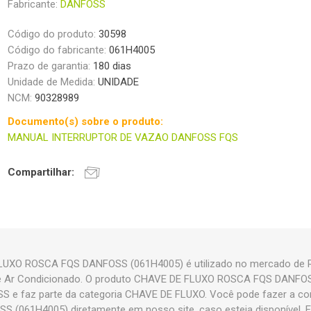
Fabricante:
DANFOSS
Código do produto:
30598
Código do fabricante:
061H4005
Prazo de garantia:
180 dias
Unidade de Medida:
UNIDADE
NCM:
90328989
Documento(s) sobre o produto:
MANUAL INTERRUPTOR DE VAZAO DANFOSS FQS
Compartilhar:
LUXO ROSCA FQS DANFOSS (061H4005) é utilizado no mercado de Re
al e Ar Condicionado. O produto CHAVE DE FLUXO ROSCA FQS DANFO
S e faz parte da categoria CHAVE DE FLUXO. Você pode fazer a c
061H4005) diretamente em nosso site, caso esteja disponível. E 