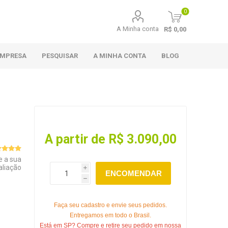
0
A Minha conta
R$ 0,00
EMPRESA
PESQUISAR
A MINHA CONTA
BLOG
A partir de R$ 3.090,00
e a sua
aliação
i
ENCOMENDAR
h
Faça seu cadastro e envie seus pedidos.
Entregamos em todo o Brasil.
Está em SP? Compre e retire seu pedido em nossa