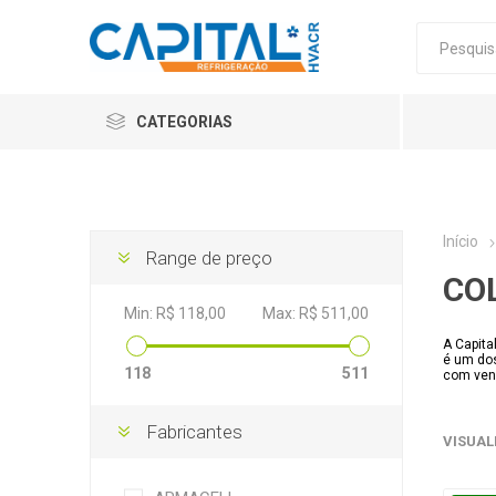
CATEGORIAS
Início
Range de preço
CO
Min:
R$ 118,00
Max:
R$ 511,00
A Capita
é um dos
118
511
com vend
Fabricantes
VISUAL