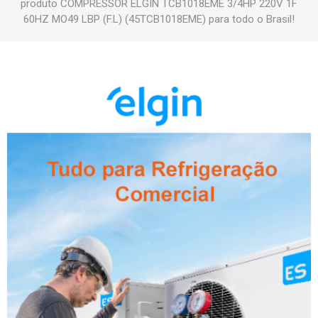
produto COMPRESSOR ELGIN TCB1018EME 3/4HP 220V 1F
60HZ MO49 LBP (F.L) (45TCB1018EME) para todo o Brasil!