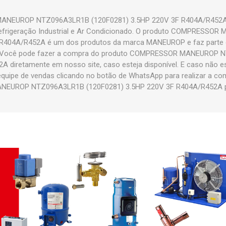
NEUROP NTZ096A3LR1B (120F0281) 3.5HP 220V 3F R404A/R452A é
 Refrigeração Industrial e Ar Condicionado. O produto COMPRESS
 R404A/R452A é um dos produtos da marca MANEUROP e faz part
Você pode fazer a compra do produto COMPRESSOR MANEUROP N
 diretamente em nosso site, caso esteja disponível. E caso não est
uipe de vendas clicando no botão de WhatsApp para realizar a co
UROP NTZ096A3LR1B (120F0281) 3.5HP 220V 3F R404A/R452A par