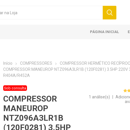
PÁGINA INICIAL
Início
COMPRESSORES
COMPRESSOR HERMÉTICO RECÍPRO
COMPRESSOR MANEUROP NTZ096A3LR1B (120F0281) 3.5HP 220V 
R404A/R452A
Sob consulta
COMPRESSOR
1 análise(s)
|
Adicion
av
MANEUROP
NTZ096A3LR1B
(120F0281) 3.5HP