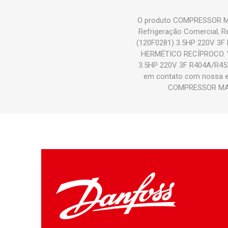
O produto COMPRESSOR MA
Refrigeração Comercial,
(120F0281) 3.5HP 220V 3F
HERMÉTICO RECÍPROCO. 
3.5HP 220V 3F R404A/R452A
em contato com nossa eq
COMPRESSOR MANE