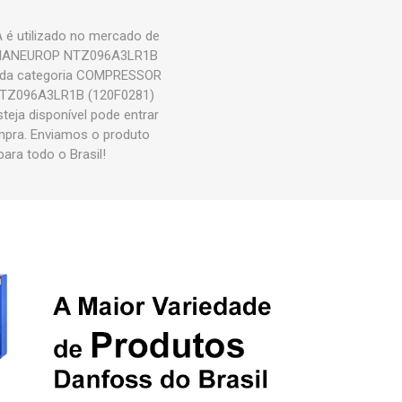
 utilizado no mercado de
OR MANEUROP NTZ096A3LR1B
e da categoria COMPRESSOR
TZ096A3LR1B (120F0281)
eja disponível pode entrar
mpra. Enviamos o produto
a todo o Brasil!