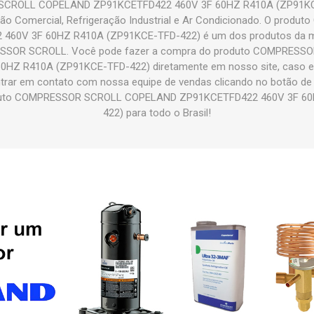
CROLL COPELAND ZP91KCETFD422 460V 3F 60HZ R410A (ZP91KCE-
ão Comercial, Refrigeração Industrial e Ar Condicionado. O pro
60V 3F 60HZ R410A (ZP91KCE-TFD-422) é um dos produtos da m
ESSOR SCROLL. Você pode fazer a compra do produto COMPRES
Z R410A (ZP91KCE-TFD-422) diretamente em nosso site, caso est
ntrar em contato com nossa equipe de vendas clicando no botão de
oduto COMPRESSOR SCROLL COPELAND ZP91KCETFD422 460V 3F 60
422) para todo o Brasil!