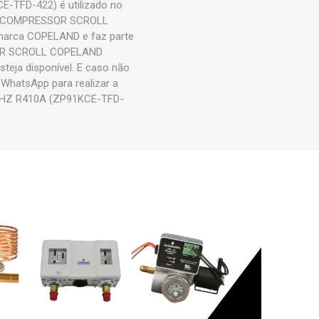
TFD-422) é utilizado no
duto COMPRESSOR SCROLL
arca COPELAND e faz parte
SOR SCROLL COPELAND
eja disponível. E caso não
 WhatsApp para realizar a
HZ R410A (ZP91KCE-TFD-