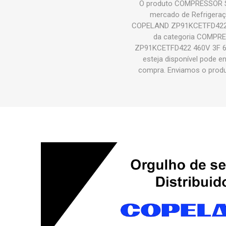
O produto COMPRESSOR S
mercado de Refrigeraç
COPELAND ZP91KCETFD422 4
da categoria COMPR
ZP91KCETFD422 460V 3F 60H
esteja disponível pode e
compra. Enviamos o pr