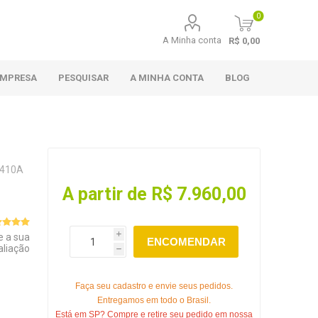
0
A Minha conta
R$ 0,00
EMPRESA
PESQUISAR
A MINHA CONTA
BLOG
R410A
A partir de R$ 7.960,00
e a sua
i
ENCOMENDAR
aliação
h
Faça seu cadastro e envie seus pedidos.
Entregamos em todo o Brasil.
Está em SP? Compre e retire seu pedido em nossa