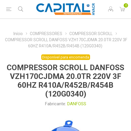
0
Início
COMPRESSORES
COMPRESSOR SCROLL
COMPRESSOR SCROLL DANFOSS VZH170CJDMA 20.0TR 220V 3F
60HZ R410A/R452B/R454B (120G0340)
Disponível para encomenda
COMPRESSOR SCROLL DANFOSS
VZH170CJDMA 20.0TR 220V 3F
60HZ R410A/R452B/R454B
(120G0340)
Fabricante:
DANFOSS