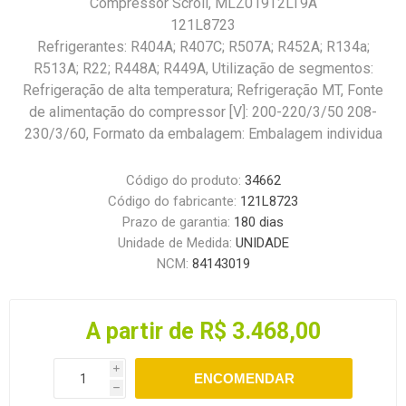
Compressor Scroll, MLZ019T2LT9A
121L8723
Refrigerantes: R404A; R407C; R507A; R452A; R134a;
R513A; R22; R448A; R449A, Utilização de segmentos:
Refrigeração de alta temperatura; Refrigeração MT, Fonte
de alimentação do compressor [V]: 200-220/3/50 208-
230/3/60, Formato da embalagem: Embalagem individua
Código do produto:
34662
Código do fabricante:
121L8723
Prazo de garantia:
180 dias
Unidade de Medida:
UNIDADE
NCM:
84143019
A partir de R$ 3.468,00
i
ENCOMENDAR
h