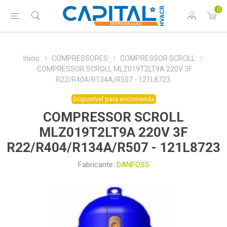
0
Início
COMPRESSORES
COMPRESSOR SCROLL
COMPRESSOR SCROLL MLZ019T2LT9A 220V 3F
R22/R404/R134A/R507 - 121L8723
Disponível para encomenda
COMPRESSOR SCROLL
MLZ019T2LT9A 220V 3F
R22/R404/R134A/R507 - 121L8723
Fabricante:
DANFOSS