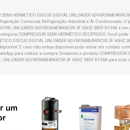
 SEMI HERMETICO DISCUS DIGITAL UNLOADER 6DVXR36MEAWXC00
efrigeração Comercial, Refrigeração Industrial e Ar Condicionado.
GITAL UNLOADER 6DVXR36MEAWXC00 3F 60HZ 380V R134A é um d
 categoria COMPRESSOR SEMI-HERMÉTICO RECÍPROCO. Você pode f
TICO DISCUS DIGITAL UNLOADER 6DVXR36MEAWXC00 3F 60HZ 380
disponível. E caso não esteja disponível pode entrar em contato c
hatsApp para realizar a compra. Enviamos o produto COMPRESSO
L UNLOADER 6DVXR36MEAWXC00 3F 60HZ 380V R134A para todo o 