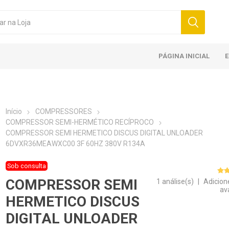
PÁGINA INICIAL
Início
COMPRESSORES
COMPRESSOR SEMI-HERMÉTICO RECÍPROCO
COMPRESSOR SEMI HERMETICO DISCUS DIGITAL UNLOADER
6DVXR36MEAWXC00 3F 60HZ 380V R134A
Sob consulta
COMPRESSOR SEMI
1 análise(s)
|
Adicion
av
HERMETICO DISCUS
DIGITAL UNLOADER