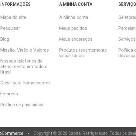
INFORMAÇÕES
A MINHA CONTA
SERVIÇO
Mapa do site
A Minha conta
Seletore
Pesquisar
Meus pedidos
Parcelam
Blog
Meus endereços
Serviços
Missão, Visão e Valores
Produtos recentemente
Política
visualizados
Devoluç
Nossos telefones de
atendimento em todo o
Brasil
Canal para Fornecedores
Empresa
Política de privacidade
pCommerce
Copyright © 2026 Capital Refrigeração. Todos os dire