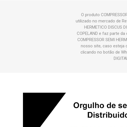
O produto COMPRESSOR
utilizado no mercado de R
HERMETICO DISCUS DI
COPELAND e faz parte da
COMPRESSOR SEMI HERME
nosso site, caso esteja 
clicando no botão de W
DIGITA