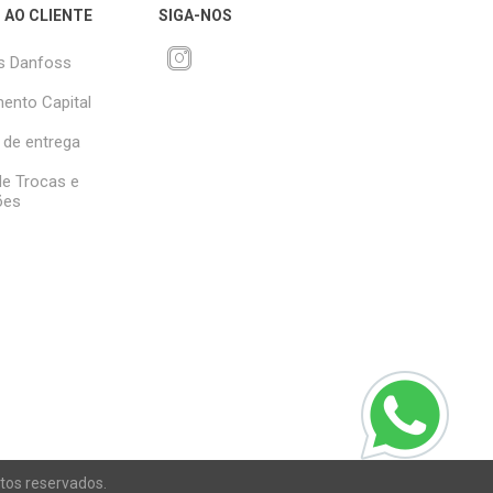
 AO CLIENTE
SIGA-NOS
s Danfoss
ento Capital
 de entrega
 de Trocas e
ões
itos reservados.