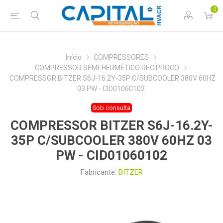
0
Início
COMPRESSORES
COMPRESSOR SEMI-HERMÉTICO RECÍPROCO
COMPRESSOR BITZER S6J-16.2Y-35P C/SUBCOOLER 380V 60HZ
03 PW - CID01060102
Sob consulta
COMPRESSOR BITZER S6J-16.2Y-
35P C/SUBCOOLER 380V 60HZ 03
PW - CID01060102
Fabricante:
BITZER