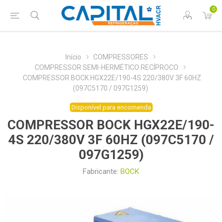
0
Início
COMPRESSORES
COMPRESSOR SEMI-HERMÉTICO RECÍPROCO
COMPRESSOR BOCK HGX22E/190-4S 220/380V 3F 60HZ
(097C5170 / 097G1259)
Disponível para encomenda
COMPRESSOR BOCK HGX22E/190-
4S 220/380V 3F 60HZ (097C5170 /
097G1259)
Fabricante:
BOCK