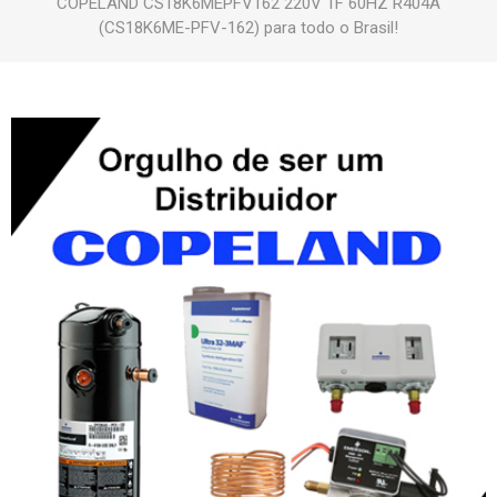
COPELAND CS18K6MEPFV162 220V 1F 60HZ R404A
(CS18K6ME-PFV-162) para todo o Brasil!