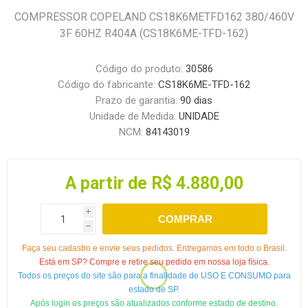
COMPRESSOR COPELAND CS18K6METFD162 380/460V
3F 60HZ R404A (CS18K6ME-TFD-162)
Código do produto:
30586
Código do fabricante:
CS18K6ME-TFD-162
Prazo de garantia:
90 dias
Unidade de Medida:
UNIDADE
NCM:
84143019
A partir de R$ 4.880,00
i
COMPRAR
h
Faça seu cadastro e envie seus pedidos. Entregamos em todo o Brasil.
Está em SP? Compre e retire seu pedido em nossa loja física.
Todos os preços do site são para a finalidade de USO E CONSUMO para
estado de SP.
Após login os preços são atualizados conforme estado de destino.