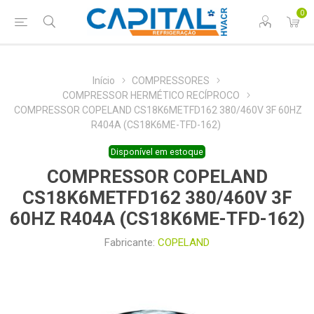
0
Início
COMPRESSORES
COMPRESSOR HERMÉTICO RECÍPROCO
COMPRESSOR COPELAND CS18K6METFD162 380/460V 3F 60HZ
R404A (CS18K6ME-TFD-162)
Disponível em estoque
COMPRESSOR COPELAND
CS18K6METFD162 380/460V 3F
60HZ R404A (CS18K6ME-TFD-162)
Fabricante:
COPELAND