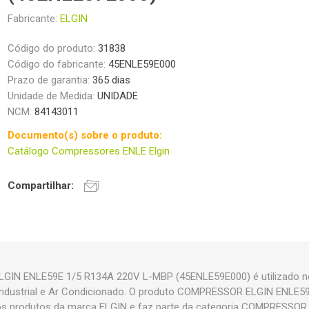
Fabricante:
ELGIN
Código do produto:
31838
Código do fabricante:
45ENLE59E000
Prazo de garantia:
365 dias
Unidade de Medida:
UNIDADE
NCM:
84143011
Documento(s) sobre o produto:
Catálogo Compressores ENLE Elgin
Compartilhar:
IN ENLE59E 1/5 R134A 220V L-MBP (45ENLE59E000) é utilizado n
 Industrial e Ar Condicionado. O produto COMPRESSOR ELGIN ENLE
os produtos da marca ELGIN e faz parte da categoria COMPRESS