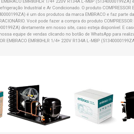
EMBRACO EMR80HLR 1/4+ 220V R134A L-MBP (51340000199ZA) é u
 Refrigeração Industrial e Ar Condicionado. O produto COMPRESS
40000199ZA) é um dos produtos da marca EMBRACO e faz parte d
ACIONÁRIO. Você pode fazer a compra do produto COMPRESSO
199ZA) diretamente em nosso site, caso esteja disponível. E caso
nossa equipe de vendas clicando no botão de WhatsApp para realiz
R EMBRACO EMR80HLR 1/4+ 220V R134A L-MBP (51340000199ZA) p