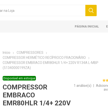
PÁGINA INICIAL
Início
COMPRESSORES
COMPRESSOR HERMÉTICO RECÍPROCO FRACIONÁRIO
COMPRESSOR EMBRACO EMR80HLR 1/4+ 220V R134A L-MBP
(51340000199ZA)
Disponível em estoque
COMPRESSOR
1 análise(s)
|
Adicion
av
EMBRACO
EMR80HLR 1/4+ 220V