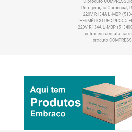
O produto COMPRESSOR 
Refrigeração Comercial,
220V R134A L-MBP (513
HERMÉTICO RECÍPROCO FR
220V R134A L-MBP (51340000
entrar em contato com 
produto COMPRESSO