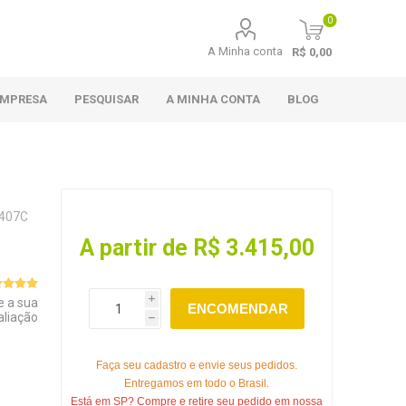
0
A Minha conta
R$ 0,00
EMPRESA
PESQUISAR
A MINHA CONTA
BLOG
407C
A partir de R$ 3.415,00
e a sua
i
ENCOMENDAR
aliação
h
Faça seu cadastro e envie seus pedidos.
Entregamos em todo o Brasil.
Está em SP? Compre e retire seu pedido em nossa