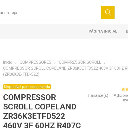
PÁGINA INICIAL
Início
COMPRESSORES
COMPRESSOR SCROLL
COMPRESSOR SCROLL COPELAND ZR36K3ETFD522 460V 3F 60HZ R
(ZR36K3E-TFD-522)
Disponível para encomenda
COMPRESSOR
1 análise(s)
|
Adicion
av
SCROLL COPELAND
ZR36K3ETFD522
460V 3F 60HZ R407C