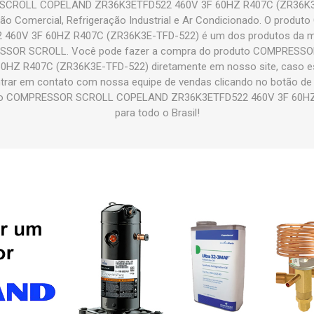
CROLL COPELAND ZR36K3ETFD522 460V 3F 60HZ R407C (ZR36K3E-
ão Comercial, Refrigeração Industrial e Ar Condicionado. O pro
60V 3F 60HZ R407C (ZR36K3E-TFD-522) é um dos produtos da m
ESSOR SCROLL. Você pode fazer a compra do produto COMPRES
HZ R407C (ZR36K3E-TFD-522) diretamente em nosso site, caso este
ntrar em contato com nossa equipe de vendas clicando no botão de
uto COMPRESSOR SCROLL COPELAND ZR36K3ETFD522 460V 3F 60HZ
para todo o Brasil!