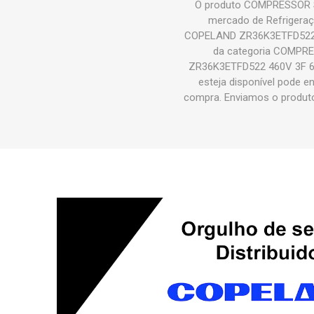
O produto COMPRESSOR S
mercado de Refrigeraç
COPELAND ZR36K3ETFD522 4
da categoria COMPR
ZR36K3ETFD522 460V 3F 60
esteja disponível pode e
compra. Enviamos o prod