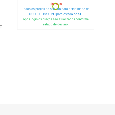
loja física.
Todos os preços do site são para a finalidade de
USO E CONSUMO para estado de SP.
Após login os preços são atualizados conforme
estado de destino.
F