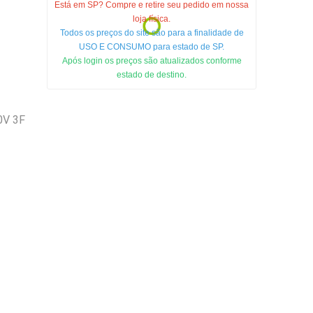
Está em SP? Compre e retire seu pedido em nossa
loja física.
Todos os preços do site são para a finalidade de
USO E CONSUMO para estado de SP.
Após login os preços são atualizados conforme
estado de destino.
V 3F