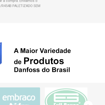
ar a compra. Enviamos o
B/R454B PALETIZADO SEM