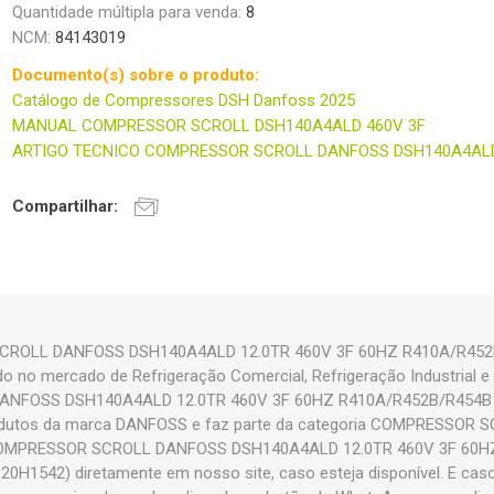
Quantidade múltipla para venda:
8
NCM:
84143019
Documento(s) sobre o produto:
Catálogo de Compressores DSH Danfoss 2025
MANUAL COMPRESSOR SCROLL DSH140A4ALD 460V 3F
ARTIGO TECNICO COMPRESSOR SCROLL DANFOSS DSH140A4AL
Compartilhar:
CROLL DANFOSS DSH140A4ALD 12.0TR 460V 3F 60HZ R410A/R45
do no mercado de Refrigeração Comercial, Refrigeração Industrial e
NFOSS DSH140A4ALD 12.0TR 460V 3F 60HZ R410A/R452B/R454B
dutos da marca DANFOSS e faz parte da categoria COMPRESSOR S
COMPRESSOR SCROLL DANFOSS DSH140A4ALD 12.0TR 460V 3F 60H
1542) diretamente em nosso site, caso esteja disponível. E caso 