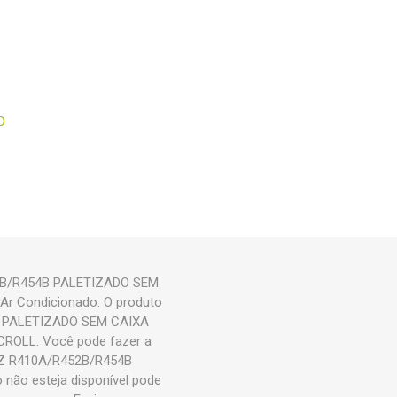
D
2B/R454B PALETIZADO SEM
 Ar Condicionado. O produto
 PALETIZADO SEM CAIXA
CROLL. Você pode fazer a
Z R410A/R452B/R454B
não esteja disponível pode