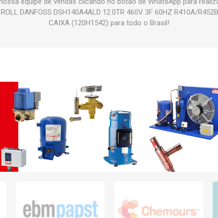
nossa equipe de vendas clicando no botão de WhatsApp para realiz
ROLL DANFOSS DSH140A4ALD 12.0TR 460V 3F 60HZ R410A/R452
CAIXA (120H1542) para todo o Brasil!