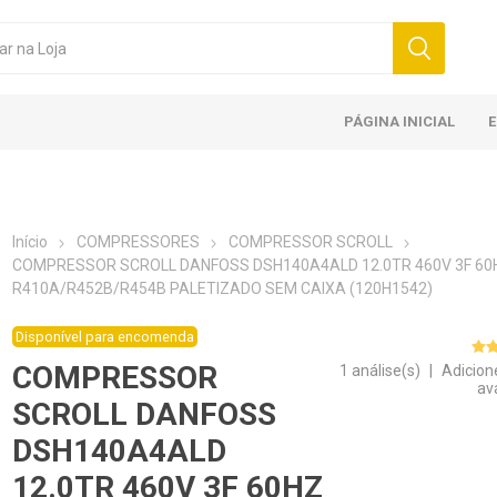
PÁGINA INICIAL
Início
COMPRESSORES
COMPRESSOR SCROLL
COMPRESSOR SCROLL DANFOSS DSH140A4ALD 12.0TR 460V 3F 60
R410A/R452B/R454B PALETIZADO SEM CAIXA (120H1542)
Disponível para encomenda
COMPRESSOR
1 análise(s)
|
Adicion
av
SCROLL DANFOSS
DSH140A4ALD
12.0TR 460V 3F 60HZ