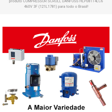
produto COMPRESSOR SCROLL DANFOSS HLP081T4LC6
460V 3F (121L1781) para todo o Brasil!