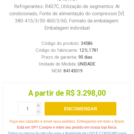
Refrigerantes: R407C, Utilização de segmentos: Ar
condicionado, Fonte de alimentação do compressor [V]:
380-415/3/50 460/3/60, Formato da embalagem:
Embalagem individual
Código do produto:
34586
Código do fabricante:
121L1781
Prazo de garantia:
90 dias
Unidade de Medida:
UNIDADE
NCM:
84143019
A partir de R$ 3.298,00
i
ENCOMENDAR
h
Faça seu cadastro e envie seus pedidos. Entregamos em todo o Brasil.
Está em SP? Compre e retire seu pedido em nossa loja física.
Todos os preços do site são para a finalidade de USO E CONSUMO para