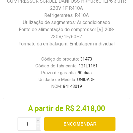
COMPRESSOR SCROLL DANFOSS HRH036U1LP6 3.0TR
220V 1F R410A
Refrigerantes: R410A
Utilização de segmentos: Ar condicionado
Fonte de alimentação do compressor [V]: 208-
230V/1F/60HZ
Formato da embalagem: Embalagem individual
Código do produto:
31473
Código do fabricante:
121L1151
Prazo de garantia:
90 dias
Unidade de Medida:
UNIDADE
NCM:
84143019
A partir de R$ 2.418,00
i
ENCOMENDAR
h