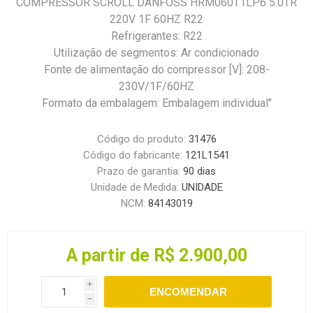
COMPRESSOR SCROLL DANFOSS HRM060T1LP6 5.0TR
220V 1F 60HZ R22
Refrigerantes: R22
Utilização de segmentos: Ar condicionado
Fonte de alimentação do compressor [V]: 208-
230V/1F/60HZ
Formato da embalagem: Embalagem individual"
Código do produto:
31476
Código do fabricante:
121L1541
Prazo de garantia:
90 dias
Unidade de Medida:
UNIDADE
NCM:
84143019
A partir de R$ 2.900,00
i
ENCOMENDAR
h