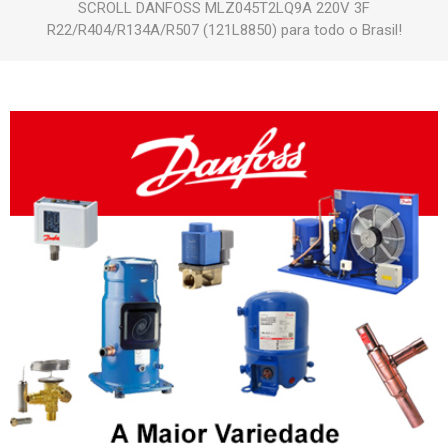
SCROLL DANFOSS MLZ045T2LQ9A 220V 3F
R22/R404/R134A/R507 (121L8850) para todo o Brasil!