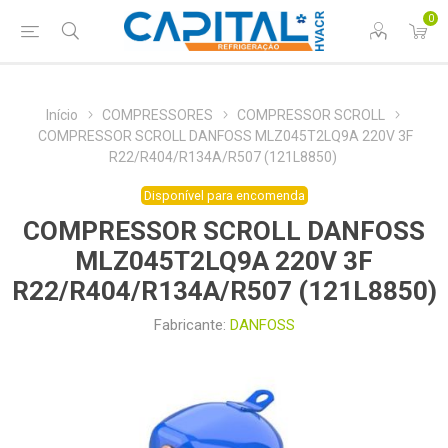
0
Início
COMPRESSORES
COMPRESSOR SCROLL
COMPRESSOR SCROLL DANFOSS MLZ045T2LQ9A 220V 3F
R22/R404/R134A/R507 (121L8850)
Disponível para encomenda
COMPRESSOR SCROLL DANFOSS
MLZ045T2LQ9A 220V 3F
R22/R404/R134A/R507 (121L8850)
Fabricante:
DANFOSS