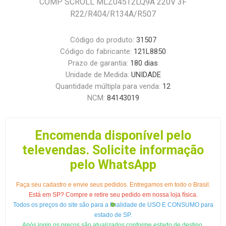
COMP SCROLL MLZ045T2LQ9A 220V 3F
R22/R404/R134A/R507
Código do produto:
31507
Código do fabricante:
121L8850
Prazo de garantia:
180 dias
Unidade de Medida:
UNIDADE
Quantidade múltipla para venda:
12
NCM:
84143019
Encomenda disponível pelo
televendas. Solicite informação
pelo WhatsApp
Faça seu cadastro e envie seus pedidos. Entregamos em todo o Brasil.
Está em SP? Compre e retire seu pedido em nossa loja física.
Todos os preços do site são para a finalidade de USO E CONSUMO para
estado de SP.
Após login os preços são atualizados conforme estado de destino.