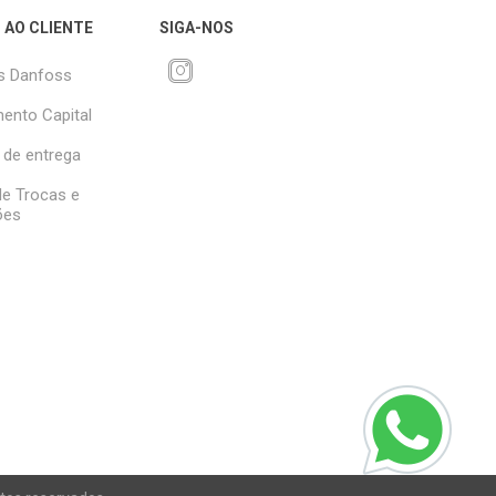
 AO CLIENTE
SIGA-NOS
s Danfoss
ento Capital
 de entrega
 de Trocas e
ões