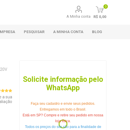
0
A Minha conta
R$ 0,00
EMPRESA
PESQUISAR
A MINHA CONTA
BLOG
220V
Solicite informação pelo
WhatsApp
e a sua
aliação
Faça seu cadastro e envie seus pedidos.
Entregamos em todo o Brasil.
Está em SP? Compre e retire seu pedido em nossa
loja física.
Todos os preços do site são para a finalidade de