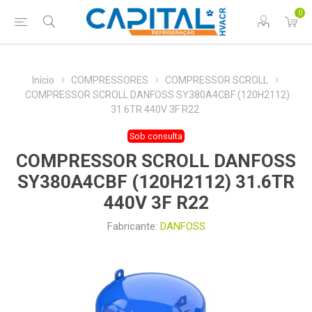
0
Início
COMPRESSORES
COMPRESSOR SCROLL
COMPRESSOR SCROLL DANFOSS SY380A4CBF (120H2112)
31.6TR 440V 3F R22
Sob consulta
COMPRESSOR SCROLL DANFOSS
SY380A4CBF (120H2112) 31.6TR
440V 3F R22
Fabricante:
DANFOSS