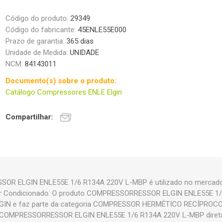
Código do produto:
29349
Código do fabricante:
45ENLE55E000
Prazo de garantia:
365 dias
Unidade de Medida:
UNIDADE
NCM:
84143011
Documento(s) sobre o produto:
Catálogo Compressores ENLE Elgin
Compartilhar:
R ELGIN ENLE55E 1/6 R134A 220V L-MBP é utilizado no mercado 
e Ar Condicionado. O produto COMPRESSORRESSOR ELGIN ENLE55E 
LGIN e faz parte da categoria COMPRESSOR HERMÉTICO RECÍPROC
o COMPRESSORRESSOR ELGIN ENLE55E 1/6 R134A 220V L-MBP direta