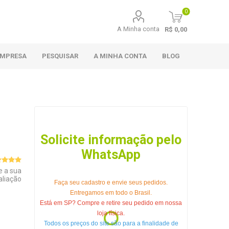
0
A Minha conta
R$ 0,00
EMPRESA
PESQUISAR
A MINHA CONTA
BLOG
Solicite informação pelo
WhatsApp
e a sua
aliação
Faça seu cadastro e envie seus pedidos.
Entregamos em todo o Brasil.
Está em SP? Compre e retire seu pedido em nossa
loja física.
Todos os preços do site são para a finalidade de