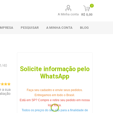
0
A Minha conta
R$ 0,00
EMPRESA
PESQUISAR
A MINHA CONTA
BLOG
1/40
Solicite informação pelo
WhatsApp
e a sua
Faça seu cadastro e envie seus pedidos.
aliação
Entregamos em todo o Brasil.
Está em SP? Compre e retire seu pedido em nossa
loja física.
Todos os preços do site são para a finalidade de