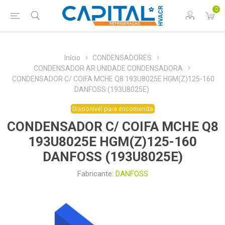
0
Início
CONDENSADORES
CONDENSADOR AR UNIDADE CONDENSADORA
CONDENSADOR C/ COIFA MCHE Q8 193U8025E HGM(Z)125-160
DANFOSS (193U8025E)
Disponível para encomenda
CONDENSADOR C/ COIFA MCHE Q8
193U8025E HGM(Z)125-160
DANFOSS (193U8025E)
Fabricante:
DANFOSS