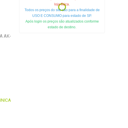
loja física.
Todos os preços do site são para a finalidade de
USO E CONSUMO para estado de SP.
Após login os preços são atualizados conforme
estado de destino.
A AK-
UNICA