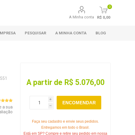
0
A Minha conta
R$ 0,00
EMPRESA
PESQUISAR
A MINHA CONTA
BLOG
 551
A partir de R$ 5.076,00
i
ENCOMENDAR
e a sua
h
aliação
Faça seu cadastro e envie seus pedidos.
Entregamos em todo o Brasil.
Está em SP? Compre e retire seu pedido em nossa