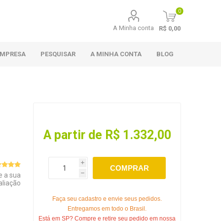
0
A Minha conta
R$ 0,00
EMPRESA
PESQUISAR
A MINHA CONTA
BLOG
A partir de R$ 1.332,00
i
COMPRAR
e a sua
h
aliação
Faça seu cadastro e envie seus pedidos.
Entregamos em todo o Brasil.
Está em SP? Compre e retire seu pedido em nossa