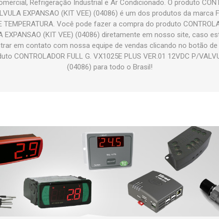
mercial, Refrigeração Industrial e Ar Condicionado. O produto 
VULA EXPANSAO (KIT VEE) (04086) é um dos produtos da marca F
 TEMPERATURA. Você pode fazer a compra do produto CONTROL
XPANSAO (KIT VEE) (04086) diretamente em nosso site, caso este
ntrar em contato com nossa equipe de vendas clicando no botão de
oduto CONTROLADOR FULL G. VX1025E PLUS VER.01 12VDC P/VALV
(04086) para todo o Brasil!