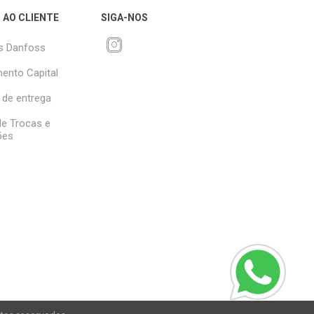
 AO CLIENTE
SIGA-NOS
s Danfoss
ento Capital
 de entrega
 de Trocas e
ões