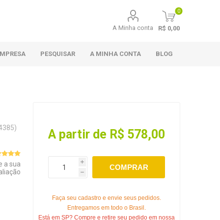
0
A Minha conta
R$ 0,00
EMPRESA
PESQUISAR
A MINHA CONTA
BLOG
4385)
A partir de R$ 578,00
e a sua
i
COMPRAR
aliação
h
Faça seu cadastro e envie seus pedidos.
Entregamos em todo o Brasil.
Está em SP? Compre e retire seu pedido em nossa