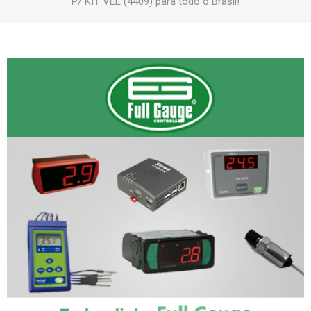
P/ KIT VEE (4409) para todo o Brasil!