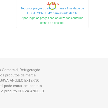
loja física.
Todos os preços do site são para a finalidade de
USO E CONSUMO para estado de SP.
Após login os preços são atualizados conforme
estado de destino.
Comercial, Refrigeração
dos produtos da marca
o CURVA ANGULO EXTERNO
vel pode entrar em contato
mos o produto CURVA ANGULO