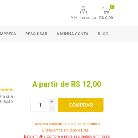
0
A Minha conta
R$ 0,00
EMPRESA
PESQUISAR
A MINHA CONTA
BLOG
A partir de R$ 12,00
e a sua
aliação
i
COMPRAR
h
Faça seu cadastro e envie seus pedidos.
Entregamos em todo o Brasil.
Está em SP? Compre e retire seu pedido em nossa