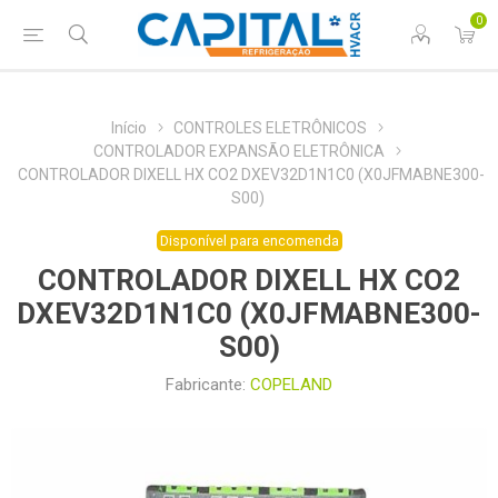
0
Início
CONTROLES ELETRÔNICOS
CONTROLADOR EXPANSÃO ELETRÔNICA
CONTROLADOR DIXELL HX CO2 DXEV32D1N1C0 (X0JFMABNE300-
S00)
Disponível para encomenda
CONTROLADOR DIXELL HX CO2
DXEV32D1N1C0 (X0JFMABNE300-
S00)
Fabricante:
COPELAND