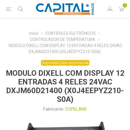
0
Início
CONTROLES ELETRÔNICOS
CONTROLADOR DE TEMPERATURA
MODULO DIXELL COM DISPLAY 12 ENTRADAS 4 RELES 24VAC
DXJM60D21400 (X0J4EEPYZ210-S0A)
Disponível para encomenda
MODULO DIXELL COM DISPLAY 12
ENTRADAS 4 RELES 24VAC
DXJM60D21400 (X0J4EEPYZ210-
S0A)
Fabricante:
COPELAND