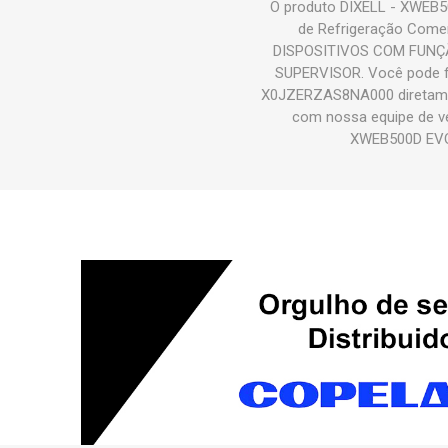
O produto DIXELL - XWEB
de Refrigeração Comer
DISPOSITIVOS COM FUNÇÃ
SUPERVISOR. Você pode 
X0JZERZAS8NA000 diretament
com nossa equipe de ve
XWEB500D EVO