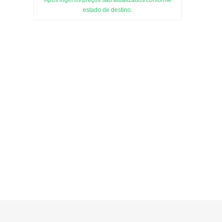
Após login os preços são atualizados conforme
estado de destino.