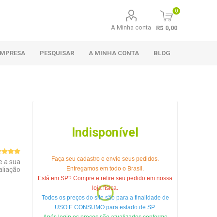
0
A Minha conta
R$ 0,00
EMPRESA
PESQUISAR
A MINHA CONTA
BLOG
Indisponível
Faça seu cadastro e envie seus pedidos.
e a sua
Entregamos em todo o Brasil.
aliação
Está em SP? Compre e retire seu pedido em nossa
loja física.
Todos os preços do site são para a finalidade de
USO E CONSUMO para estado de SP.