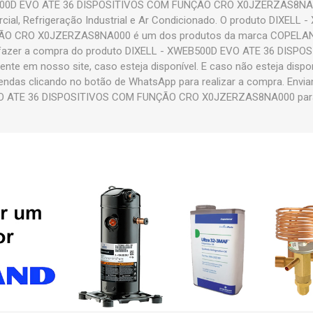
500D EVO ATE 36 DISPOSITIVOS COM FUNÇÃO CRO X0JZERZAS8NA00
cial, Refrigeração Industrial e Ar Condicionado. O produto DIXELL
O CRO X0JZERZAS8NA000 é um dos produtos da marca COPELAND e
fazer a compra do produto DIXELL - XWEB500D EVO ATE 36 DISP
e em nosso site, caso esteja disponível. E caso não esteja dispon
ndas clicando no botão de WhatsApp para realizar a compra. Envi
 ATE 36 DISPOSITIVOS COM FUNÇÃO CRO X0JZERZAS8NA000 para t