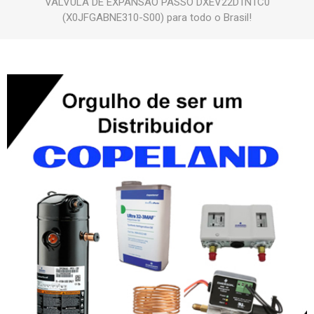
VALVULA DE EXPANSAO PASSO DXEV22D1N1C0
(X0JFGABNE310-S00) para todo o Brasil!