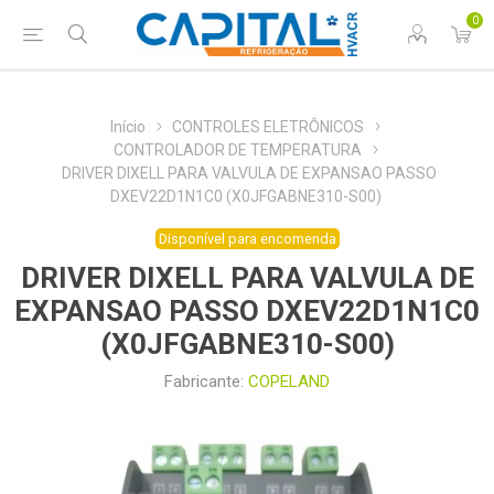
0
Início
CONTROLES ELETRÔNICOS
CONTROLADOR DE TEMPERATURA
DRIVER DIXELL PARA VALVULA DE EXPANSAO PASSO
DXEV22D1N1C0 (X0JFGABNE310-S00)
Disponível para encomenda
DRIVER DIXELL PARA VALVULA DE
EXPANSAO PASSO DXEV22D1N1C0
(X0JFGABNE310-S00)
Fabricante:
COPELAND