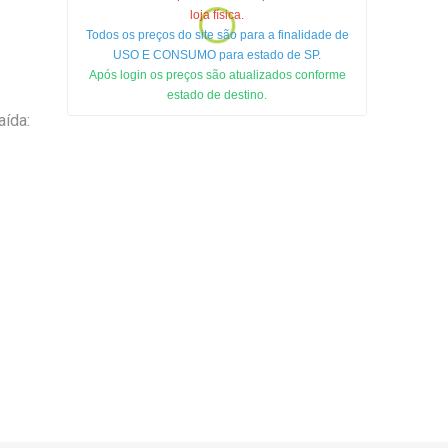
loja física.
Todos os preços do site são para a finalidade de
USO E CONSUMO para estado de SP.
Após login os preços são atualizados conforme
estado de destino.
aída: