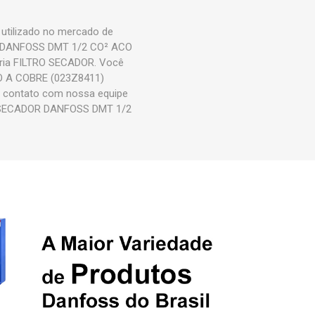
tilizado no mercado de
DOR DANFOSS DMT 1/2 CO² ACO
ria FILTRO SECADOR. Você
O A COBRE (023Z8411)
em contato com nossa equipe
RO SECADOR DANFOSS DMT 1/2