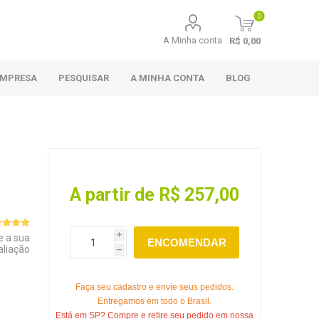
0
A Minha conta
R$ 0,00
EMPRESA
PESQUISAR
A MINHA CONTA
BLOG
A partir de R$ 257,00
e a sua
i
ENCOMENDAR
aliação
h
Faça seu cadastro e envie seus pedidos.
Entregamos em todo o Brasil.
Está em SP? Compre e retire seu pedido em nossa