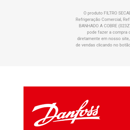
O produto FILTRO SECA
Refrigeração Comercial, Re
BANHADO A COBRE (023Z84
pode fazer a compra
diretamente em nosso site,
de vendas clicando no bot