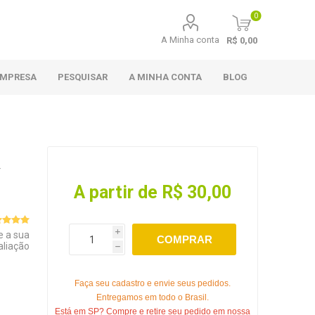
0
A Minha conta
R$ 0,00
EMPRESA
PESQUISAR
A MINHA CONTA
BLOG
-
A partir de R$ 30,00
e a sua
i
COMPRAR
aliação
h
Faça seu cadastro e envie seus pedidos.
Entregamos em todo o Brasil.
Está em SP? Compre e retire seu pedido em nossa