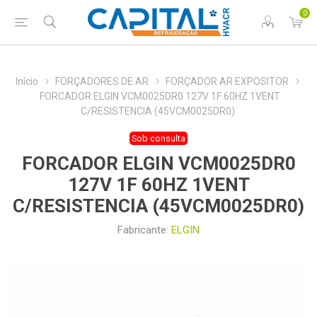
0
Início
FORÇADORES DE AR
FORÇADOR AR EXPOSITOR
FORCADOR ELGIN VCM0025DR0 127V 1F 60HZ 1VENT
C/RESISTENCIA (45VCM0025DR0)
Sob consulta
FORCADOR ELGIN VCM0025DR0
127V 1F 60HZ 1VENT
C/RESISTENCIA (45VCM0025DR0)
Fabricante:
ELGIN