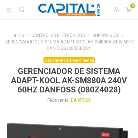
0
Início
CONTROLES ELETRÔNICOS
SUPERVISOR
GERENCIADOR DE SISTEMA ADAPT-KOOL AK-SM880A 240V 60HZ
DANFOSS (080Z4028)
Disponível para encomenda
GERENCIADOR DE SISTEMA
ADAPT-KOOL AK-SM880A 240V
60HZ DANFOSS (080Z4028)
Fabricante:
DANFOSS