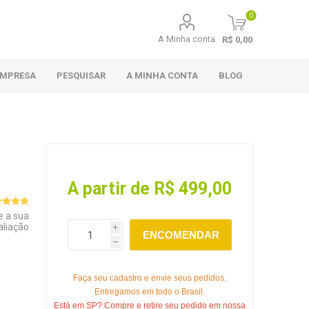
0
A Minha conta
R$ 0,00
EMPRESA
PESQUISAR
A MINHA CONTA
BLOG
A partir de R$ 499,00
e a sua
aliação
i
ENCOMENDAR
h
Faça seu cadastro e envie seus pedidos.
Entregamos em todo o Brasil.
Está em SP? Compre e retire seu pedido em nossa