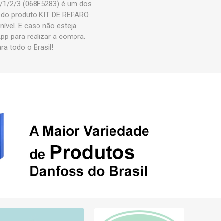
/1/2/3 (068F5283) é um dos
 do produto KIT DE REPARO
vel. E caso não esteja
p para realizar a compra.
 todo o Brasil!