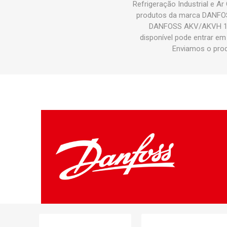
Refrigeração Industrial e
produtos da marca DANFOS
DANFOSS AKV/AKVH 10/0
disponível pode entrar e
Enviamos o pro