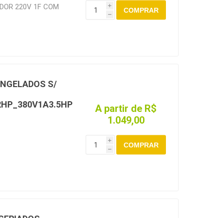
DOR 220V 1F COM
i
COMPRAR
UNIDADE
h
 A 5,0 HP.
NGELADOS S/
HP_380V1A3.5HP
A partir de R$
1.049,00
i
COMPRAR
h
ADOS SEM RELE
C900 PARA
GELO ELETRICO ATE
 220V 3F DE 1,0 A
0 HP. ATENCAO:
ESPECTIVO RELE
OU SOPRANO PARA