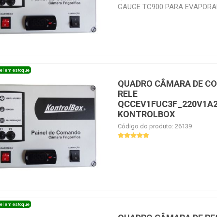
GAUGE TC900 PARA EVAPORA
DEGELO ELETRICO ATE 26A E 
CONDENSADORA 220V 1F DE 1,0
el em estoque
QUADRO CÂMARA DE CO
RELE
QCCEV1FUC3F_220V1A2
KONTROLBOX
Código do produto: 26139
QUADRO CAMARA DE CONGEL
TERMICO COM FULL GAUGE T
EVAPORADOR 220V 1F COM DE
36A E UNIDADE CONDENSADORA
5,5 HP OU 380V 3F DE 1,0 A 7,
VENDER SEPARADAMENTE O R
el em estoque
TERMICO DAS MARCAS JNG 