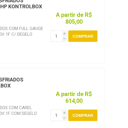
SFRIADOS
 1.0 A 2 HP 220V 3F:
5HP KONTROLBOX
5 C/ RANGE 09-13A
 TERMICO SOPRANO
A partir de R$
 A 5.5 HP 220V 3F:
805,00
5 C/ RANGE 17-25A
DOS COM FULL GAUGE
 TERMICO SOPRANO
V 1F C/ DEGELO
i
5 A 3.5 HP 380V 3F:
COMPRAR
ADORA 220V 1F DE
h
5 C/ RANGE 09-13A
LE TERMICO SOPRANO
 A 7.0 HP 380V 3F:
5 C/ RANGE 17-25A
SFRIADOS
LBOX
A partir de R$
614,00
ADOS COM CAREL
0V 1F COM DEGELO
i
COMPRAR
h