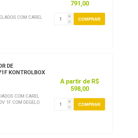
791,00
CO SOPRANO RTT25 C/
 380V 3F: RELE
GELADOS COM CAREL
i
ANGE 09-13A DE 4.0
COMPRAR
h
0V 1F COM DEGELO
MICO SOPRANO RTT25
 HP 380V 3F: RELE
RANGE 17-25A
OR DE
V1F KONTROLBOX
A partir de R$
598,00
RIADOS COM CAREL
0V 1F COM DEGELO
i
COMPRAR
h