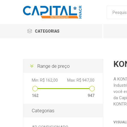
CATEGORIAS
KO
Range de preço
A KONT
Min:
R$ 162,00
Max:
R$ 947,00
Industr
você e
162
947
da Cap
KONTRO
Categorias
VISUAL