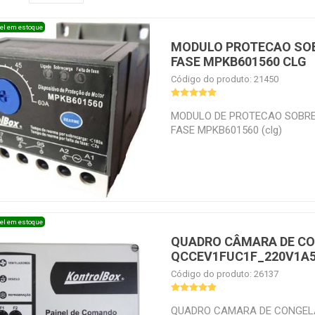
el em estoque
MODULO PROTECAO SO
FASE MPKB601560 CLG
Código do produto: 21450
MODULO DE PROTECAO SOBRE
FASE MPKB601560 (clg)
el em estoque
QUADRO CÂMARA DE C
QCCEV1FUC1F_220V1A
Código do produto: 26137
QUADRO CAMARA DE CONGEL