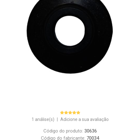
1 análise(s)
|
Adicione a sua avaliação
Código do produto:
30636
Código do fabricante:
70034