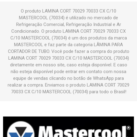
O produto LAMINA CORT 70029 70033 CX C/10
MASTERCOOL (70034) é utilizado no mercado de
Refrigeração Comercial, Refrigeração Industrial e Ar
Condicionado. O produto LAMINA CORT 70029 70033 CX
C/10 MASTERCOOL (70034) é um dos produtos da marca
MASTERCOOL e faz parte da categoria LÂMINA PARA
CORTADOR DE TUBO. Você pode fazer a compra do produto
LAMINA CORT 70029 70033 CX C/10 MASTERCOOL (70034)
diretamente em nosso site, caso esteja disponível. E caso
não esteja disponível pode entrar em contato com nossa
equipe de vendas clicando no botão de WhatsApp para
realizar a compra. Enviamos o produto LAMINA CORT 70029
70033 CX C/10 MASTERCOOL (70034) para todo o Brasil!