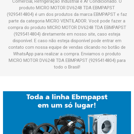
Comercial, Refrigeração Industrial e Ar Condicionado. O
produto MICRO MOTOR DV6248 TDA EBMPAPST
(9295414804) é um dos produtos da marca EBMPAPST e faz
parte da categoria MICRO VENTILADOR. Você pode fazer a
compra do produto MICRO MOTOR DV6248 TDA EBMPAPST
(9295414804) diretamente em nosso site, caso esteja
disponível. E caso não esteja disponível pode entrar em
contato com nossa equipe de vendas clicando no botão de
WhatsApp para realizar a compra. Enviamos o produto
MICRO MOTOR DV6248 TDA EBMPAPST (9295414804) para
todo o Brasil!