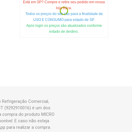
Está em SP? Compre e retire seu pedido em nossa
loja física.
Todos os preços do site são para a finalidade de
USO E CONSUMO para estado de SP.
Após login os preços são atualizados conforme
estado de destino.
Refrigeração Comercial,
ST (9292910016) é um dos
 a compra do produto MICRO
nível. E caso não esteja
p para realizar a compra.