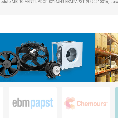
roduto MICRO VENTILADOR 8214JNR EBMPAPST (9292910016) para t