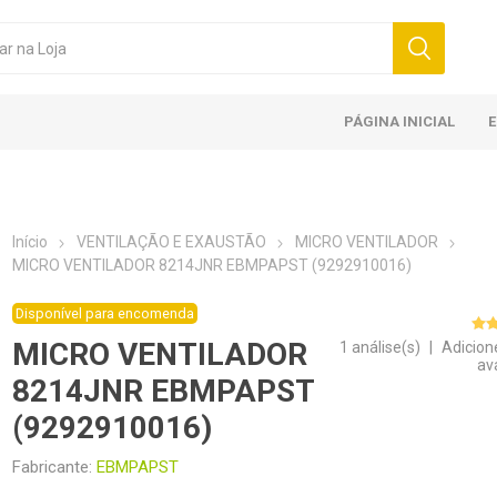
PÁGINA INICIAL
Início
VENTILAÇÃO E EXAUSTÃO
MICRO VENTILADOR
MICRO VENTILADOR 8214JNR EBMPAPST (9292910016)
Disponível para encomenda
MICRO VENTILADOR
1 análise(s)
|
Adicion
av
8214JNR EBMPAPST
(9292910016)
Fabricante:
EBMPAPST