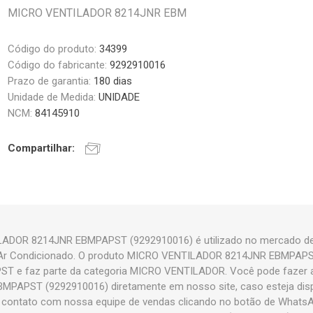
MICRO VENTILADOR 8214JNR EBM
Código do produto:
34399
Código do fabricante:
9292910016
Prazo de garantia:
180 dias
Unidade de Medida:
UNIDADE
NCM:
84145910
Compartilhar:
ADOR 8214JNR EBMPAPST (9292910016) é utilizado no mercado de 
 e Ar Condicionado. O produto MICRO VENTILADOR 8214JNR EBMPAP
T e faz parte da categoria MICRO VENTILADOR. Você pode fazer
APST (9292910016) diretamente em nosso site, caso esteja dispo
m contato com nossa equipe de vendas clicando no botão de WhatsAp