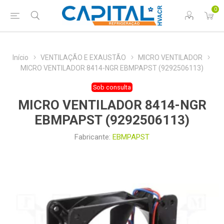
0
Início
VENTILAÇÃO E EXAUSTÃO
MICRO VENTILADOR
MICRO VENTILADOR 8414-NGR EBMPAPST (9292506113)
Sob consulta
MICRO VENTILADOR 8414-NGR
EBMPAPST (9292506113)
Fabricante:
EBMPAPST