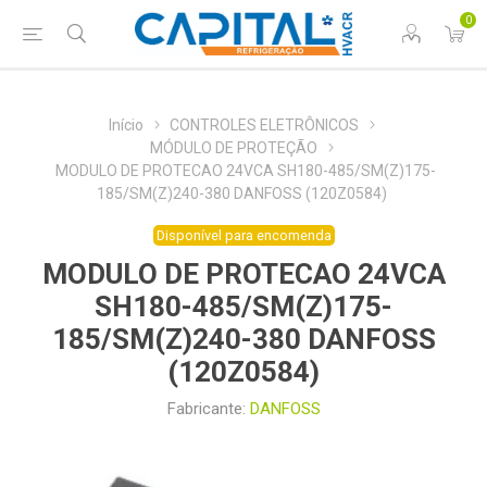
0
Início
CONTROLES ELETRÔNICOS
MÓDULO DE PROTEÇÃO
MODULO DE PROTECAO 24VCA SH180-485/SM(Z)175-
185/SM(Z)240-380 DANFOSS (120Z0584)
Disponível para encomenda
MODULO DE PROTECAO 24VCA
SH180-485/SM(Z)175-
185/SM(Z)240-380 DANFOSS
(120Z0584)
Fabricante:
DANFOSS